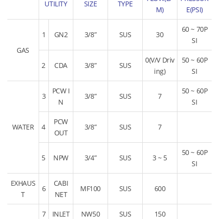
UTILITY
SIZE
TYPE
M)
E(PSI)
60 ~ 70P
1
GN2
3/8”
SUS
30
SI
GAS
0(V/V Driv
50 ~ 60P
2
CDA
3/8”
SUS
ing)
SI
PCW I
50 ~ 60P
3
3/8”
SUS
7
N
SI
PCW
WATER
4
3/8”
SUS
7
OUT
50 ~ 60P
5
NPW
3/4”
SUS
3 ~ 5
SI
EXHAUS
CABI
6
MF100
SUS
600
T
NET
7
INLET
NW50
SUS
150