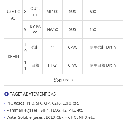
OUTL
USER G
8
MF100
SUS
600
ET
AS
BY-PA
9
NW50
SUS
150
SS
1
强制
1”
CPVC
使用强制 Drain
0
DRAIN
1
自然
1 1/2”
CPVC
使用自然 Drain
1
没有 Drain
TAGET ABATEMENT GAS
PFC gases : NF3, SF6, CF4, C2F6, C3F8, etc.
Flammable gases : SIH4, TEOS, H2, PH3, etc.
Water Soluble gases : BCL3, Clw, HF, HCl, NH3, etc.