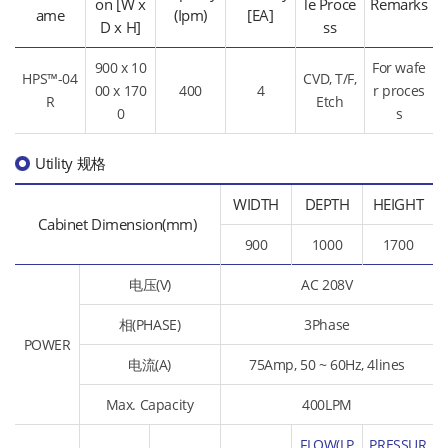
on [W x
le Proce
Remarks
ame
(Ipm)
[EA]
D x H]
ss
900 x 10
For wafe
HPS™-04
CVD, T/F,
00 x 170
400
4
r proces
R
Etch
0
s
Utility 规格
WIDTH
DEPTH
HEIGHT
Cabinet Dimension(mm)
900
1000
1700
电压(V)
AC 208V
相(PHASE)
3Phase
POWER
电流(A)
75Amp, 50 ~ 60Hz, 4lines
Max. Capacity
400LPM
FLOW(LP
PRESSUR