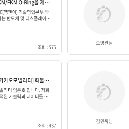
MNE(엠앤이) - FFKM/FKM O-Ring을 제안 드립...
/FKM O-Ring을 국내에서
으며,...
오영관님
조회 : 575
[영진아이엔디] X [카카오모빌리티] 화물운송 ...
티 임은호 입니다. 저희
적된 기술력과 데이터를 바
장의 미래를 선도하고자 합니
송 ...
김민욱님
조회 : 437