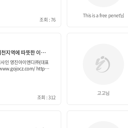
This is a free penet님
조회 : 76
영진아이엔디㈜, 이천지역에 따뜻한 이웃사...
력사인 영진아이엔디㈜(대표
ww.gojocz.com/ http
/4 https://www.gojocz.c
goj...
고고님
조회 : 312