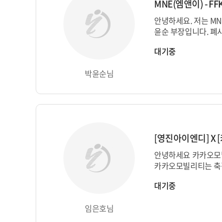
안녕하세요. 저는 MNE(엠앤이) 기술영업본부 박
윤순 부장입니다. 폐사는 반도체 및 디스플레이
장비에 사용하는 FFKM
대기중
직접 개발, 제조하고 있
박윤순님
안녕하세요 카카오모빌리
카카오모빌리티는 축
탕으로, 화물운송 시
대기중
다. 현재 저희는 통합 운
임은호님