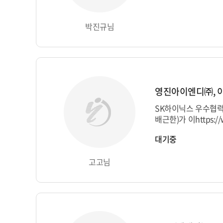
박진규님
SK하이닉스 우수협
배근한)가 이https://w
s://www.gojocz.com
대기중
om/12 https://www.
고고님